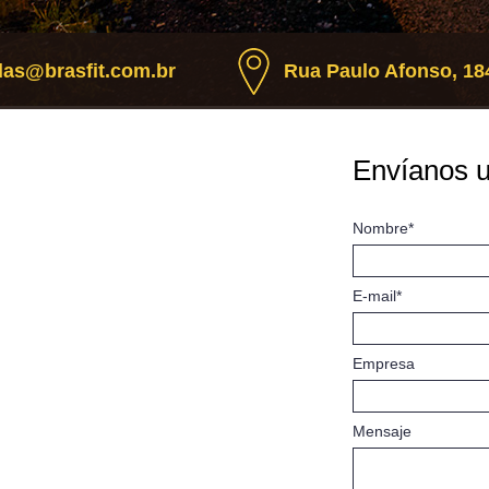
as@brasfit.com.br
Rua Paulo Afonso, 184
Envíanos 
Nombre*
E-mail*
Empresa
Mensaje