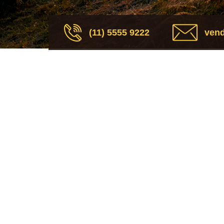
(11) 5555 9222
vend