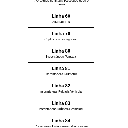
(Português do Brasil) Parafusos ocos e
banjos
Linha 60
Adaptadores
Linha 70
Coples para mangueras
Linha 80
Instantáneas Pulgada
Linha 81
Instantáneas Milímetro
Linha 82
Instantáneas Pulgada Vehicular
Linha 83
Instantáneas Milímetro Vehicular
Linha 84
Conexiones Instantaneas Plásticas en