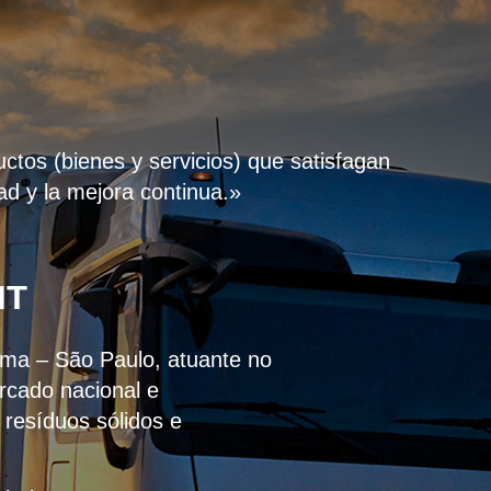
uctos (bienes y servicios) que satisfagan
ad y la mejora continua.»
IT
dema – São Paulo, atuante no
rcado nacional e
 resíduos sólidos e