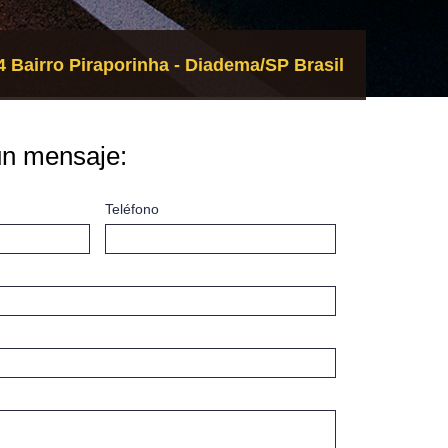
 Bairro Piraporinha - Diadema/SP Brasil
un mensaje:
Teléfono