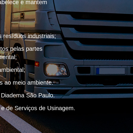
stabelece e mantem
resíduos industriais;
itos pelas partes
iental;
ambiental;
as ao meio ambiente.
– Diadema São Paulo.
 e de Serviços de Usinagem.