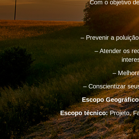
Com o objetivo de
– Prevenir a poluiçã
– Atender os req
intere
– Melhora
– Conscientizar seu
Escopo Geográfico
Escopo técnico:
Projeto, F