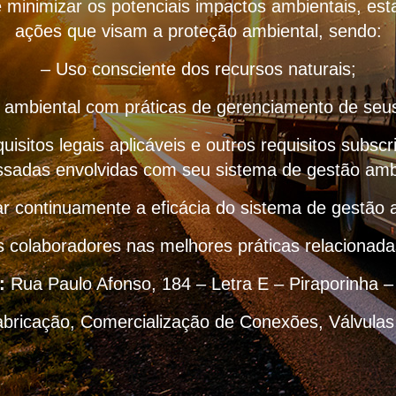
 minimizar os potenciais impactos ambientais, e
ações que visam a proteção ambiental, sendo:
– Uso consciente dos recursos naturais;
o ambiental com práticas de gerenciamento de seus 
uisitos legais aplicáveis e outros requisitos subscr
ssadas envolvidas com seu sistema de gestão amb
r continuamente a eficácia do sistema de gestão 
s colaboradores nas melhores práticas relacionad
:
Rua Paulo Afonso, 184 – Letra E – Piraporinha 
abricação, Comercialização de Conexões, Válvulas