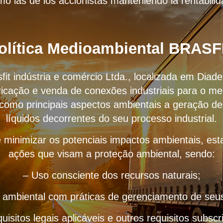
mo las de los accionistas manteniendo la rentabilid
olítica Medioambiental BRASF
sfit indústria e comércio Ltda., localizada em Dia
icação e venda de conexões industriais para o me
 como principais aspectos ambientais a geração de
líquidos decorrentes do seu processo industrial.
 minimizar os potenciais impactos ambientais, e
ações que visam a proteção ambiental, sendo:
– Uso consciente dos recursos naturais;
o ambiental com práticas de gerenciamento de seus 
uisitos legais aplicáveis e outros requisitos subscr