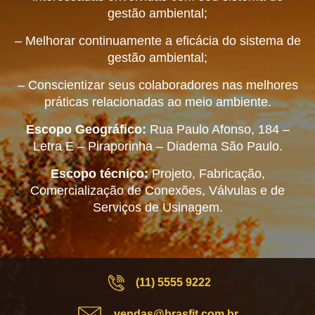
gestão ambiental;
– Melhorar continuamente a eficácia do sistema de
gestão ambiental;
– Conscientizar seus colaboradores nas melhores
práticas relacionadas ao meio ambiente.
Escopo Geográfico:
Rua Paulo Afonso, 184 –
Letra E – Piraporinha – Diadema São Paulo.
Escopo técnico:
Projeto, Fabricação,
Comercialização de Conexões, Válvulas e de
Serviços de Usinagem.
(11) 5555 9222
vendas@brasfit.com.br