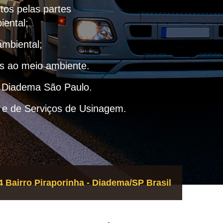
itos pelas partes
iental;
ambiental;
as ao meio ambiente.
– Diadema São Paulo.
 e de Serviços de Usinagem.
 Bairro Piraporinha - Diadema/SP Brasil