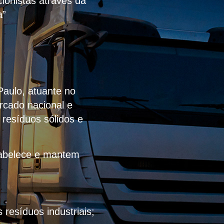
ionistas através da
a”
Paulo, atuante no
rcado nacional e
 resíduos sólidos e
stabelece e mantem
resíduos industriais;