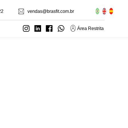
22
vendas@brasfit.com.br
Área Restrita