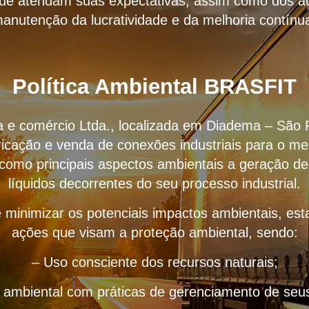
que atendam suas expectativas, assim como dos ac
anutenção da lucratividade e da melhoria contínu
Política Ambiental BRASFIT
ria e comércio Ltda., localizada em Diadema – São 
icação e venda de conexões industriais para o me
 como principais aspectos ambientais a geração de
líquidos decorrentes do seu processo industrial.
 minimizar os potenciais impactos ambientais, e
ações que visam a proteção ambiental, sendo:
– Uso consciente dos recursos naturais;
o ambiental com práticas de gerenciamento de seus 