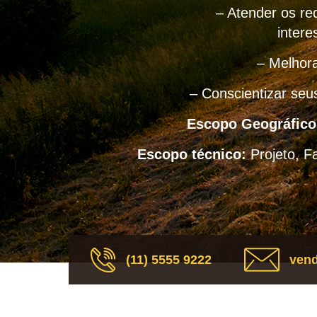
– Atender os req
intere
– Melhora
– Conscientizar seu
Escopo Geográfico
Escopo técnico:
Projeto, F
(11) 5555 9222
vend