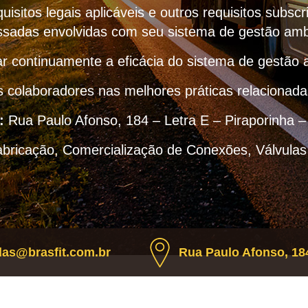
uisitos legais aplicáveis e outros requisitos subscr
ssadas envolvidas com seu sistema de gestão amb
r continuamente a eficácia do sistema de gestão 
s colaboradores nas melhores práticas relacionad
:
Rua Paulo Afonso, 184 – Letra E – Piraporinha 
abricação, Comercialização de Conexões, Válvulas
as@brasfit.com.br
Rua Paulo Afonso, 184