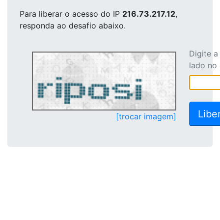
Para liberar o acesso
do IP
216.73.217.12
,
responda ao desafio abaixo.
Digite 
lado no
[trocar imagem]