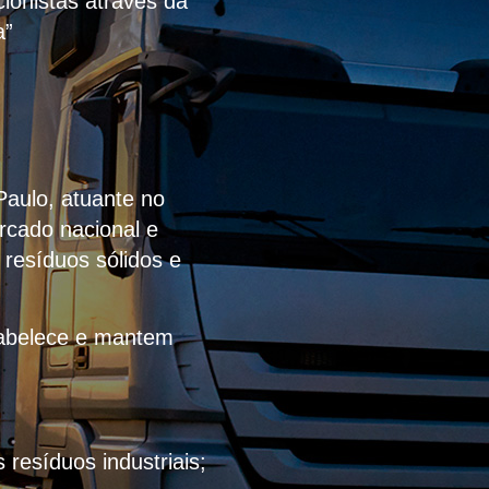
ionistas através da
a”
Paulo, atuante no
rcado nacional e
 resíduos sólidos e
stabelece e mantem
resíduos industriais;