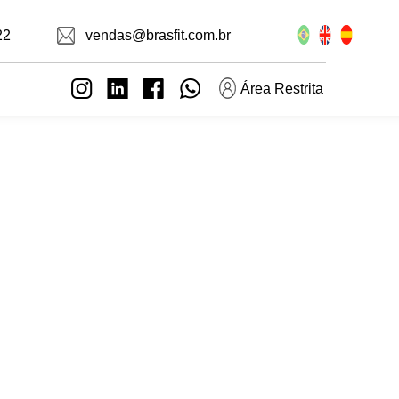
22
vendas@brasfit.com.br
Área Restrita