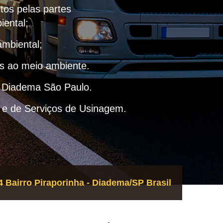
itos pelas partes
iental;
ambiental;
as ao meio ambiente.
– Diadema São Paulo.
 e de Serviços de Usinagem.
 Bairro Piraporinha - Diadema/SP Brasil