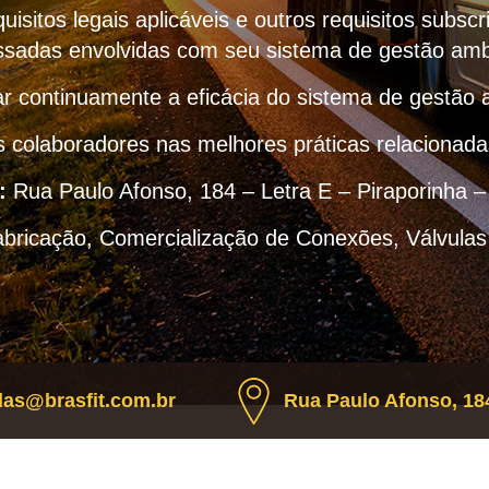
uisitos legais aplicáveis e outros requisitos subscr
ssadas envolvidas com seu sistema de gestão amb
r continuamente a eficácia do sistema de gestão 
s colaboradores nas melhores práticas relacionad
:
Rua Paulo Afonso, 184 – Letra E – Piraporinha 
abricação, Comercialização de Conexões, Válvulas
as@brasfit.com.br
Rua Paulo Afonso, 184