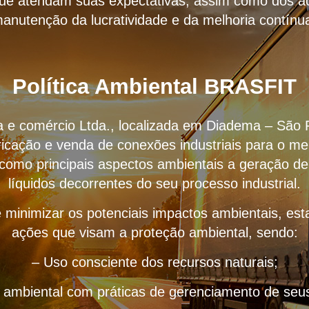
que atendam suas expectativas, assim como dos ac
anutenção da lucratividade e da melhoria contínu
Política Ambiental BRASFIT
ria e comércio Ltda., localizada em Diadema – São 
icação e venda de conexões industriais para o me
 como principais aspectos ambientais a geração de
líquidos decorrentes do seu processo industrial.
 minimizar os potenciais impactos ambientais, e
ações que visam a proteção ambiental, sendo:
– Uso consciente dos recursos naturais;
o ambiental com práticas de gerenciamento de seus 