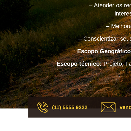
– Atender os req
intere
– Melhora
– Conscientizar seu
Escopo Geográfico
Escopo técnico:
Projeto, F
(11) 5555 9222
vend