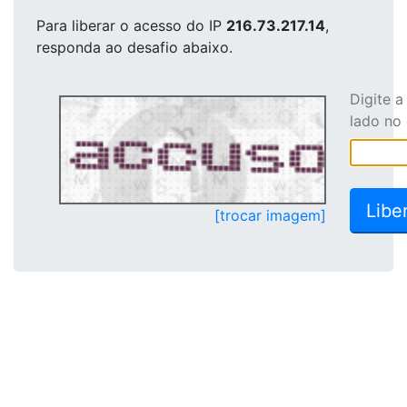
Para liberar o acesso
do IP
216.73.217.14
,
responda ao desafio abaixo.
Digite 
lado no
[trocar imagem]