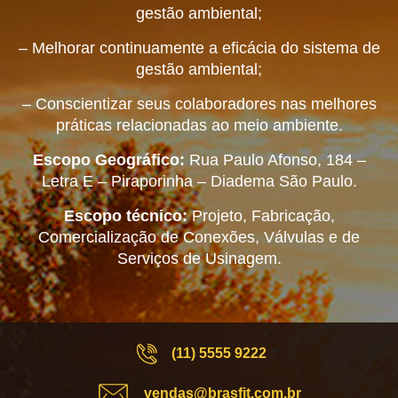
gestão ambiental;
– Melhorar continuamente a eficácia do sistema de
gestão ambiental;
– Conscientizar seus colaboradores nas melhores
práticas relacionadas ao meio ambiente.
Escopo Geográfico:
Rua Paulo Afonso, 184 –
Letra E – Piraporinha – Diadema São Paulo.
Escopo técnico:
Projeto, Fabricação,
Comercialização de Conexões, Válvulas e de
Serviços de Usinagem.
(11) 5555 9222
vendas@brasfit.com.br