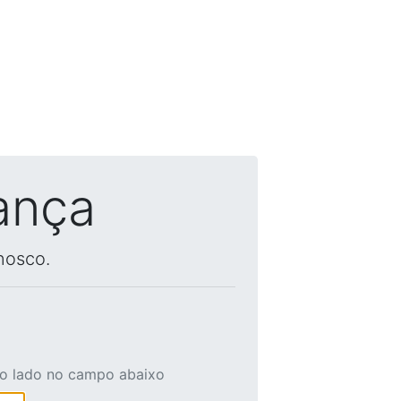
ança
nosco.
ao lado no campo abaixo