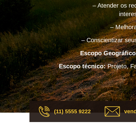
– Atender os req
intere
– Melhora
– Conscientizar seu
Escopo Geográfico
Escopo técnico:
Projeto, F
(11) 5555 9222
vend