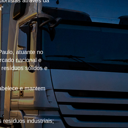
ionistas através da
a”
Paulo, atuante no
rcado nacional e
 resíduos sólidos e
stabelece e mantem
resíduos industriais;