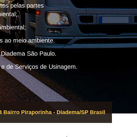
itos pelas partes
iental;
ambiental;
as ao meio ambiente.
– Diadema São Paulo.
 e de Serviços de Usinagem.
 Bairro Piraporinha - Diadema/SP Brasil