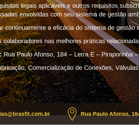
uisitos legais aplicáveis e outros requisitos subscr
ssadas envolvidas com seu sistema de gestão amb
r continuamente a eficácia do sistema de gestão 
s colaboradores nas melhores práticas relacionad
:
Rua Paulo Afonso, 184 – Letra E – Piraporinha 
abricação, Comercialização de Conexões, Válvulas
as@brasfit.com.br
Rua Paulo Afonso, 184