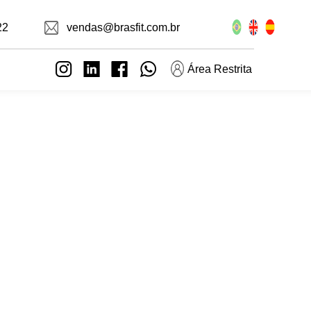
22
vendas@brasfit.com.br
Área Restrita