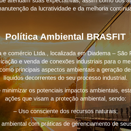
que atendam suas expectativas, assim como dos ac
anutenção da lucratividade e da melhoria contínu
Política Ambiental BRASFIT
ria e comércio Ltda., localizada em Diadema – São 
icação e venda de conexões industriais para o me
 como principais aspectos ambientais a geração de
líquidos decorrentes do seu processo industrial.
 minimizar os potenciais impactos ambientais, e
ações que visam a proteção ambiental, sendo:
– Uso consciente dos recursos naturais;
o ambiental com práticas de gerenciamento de seus 