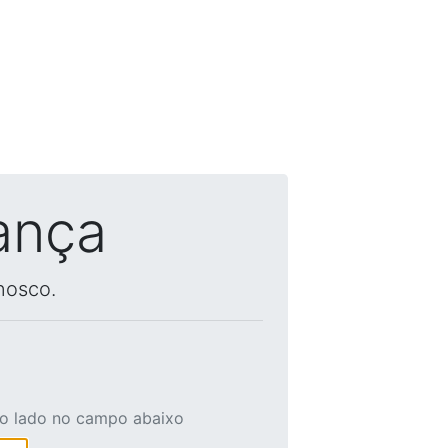
ança
nosco.
ao lado no campo abaixo