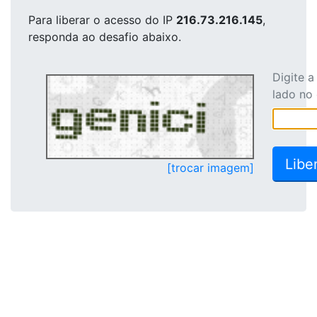
Para liberar o acesso
do IP
216.73.216.145
,
responda ao desafio abaixo.
Digite 
lado no
[trocar imagem]