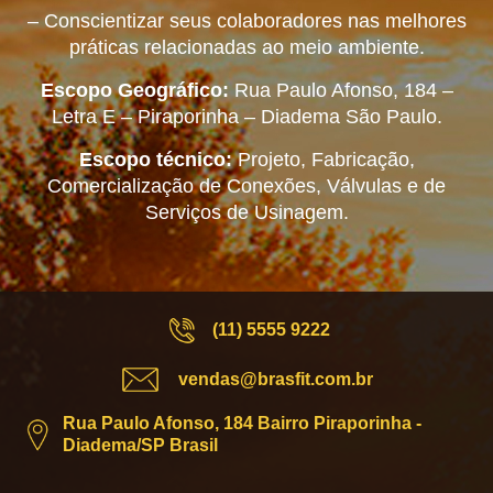
– Conscientizar seus colaboradores nas melhores
práticas relacionadas ao meio ambiente.
Escopo Geográfico:
Rua Paulo Afonso, 184 –
Letra E – Piraporinha – Diadema São Paulo.
Escopo técnico:
Projeto, Fabricação,
Comercialização de Conexões, Válvulas e de
Serviços de Usinagem.
(11) 5555 9222
vendas@brasfit.com.br
Rua Paulo Afonso, 184 Bairro Piraporinha -
Diadema/SP Brasil