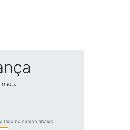
ança
nosco.
ao lado no campo abaixo