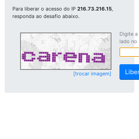
Para liberar o acesso
do IP
216.73.216.15
,
responda ao desafio abaixo.
Digite 
lado no
[trocar imagem]