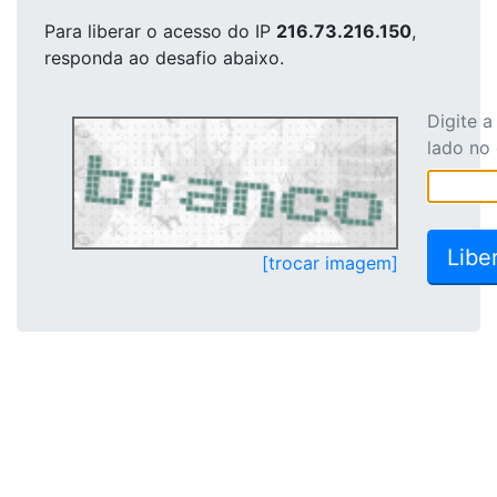
Para liberar o acesso
do IP
216.73.216.150
,
responda ao desafio abaixo.
Digite 
lado no
[trocar imagem]