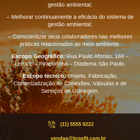
gestão ambiental;
– Melhorar continuamente a eficácia do sistema de
gestão ambiental;
– Conscientizar seus colaboradores nas melhores
práticas relacionadas ao meio ambiente.
Escopo Geográfico:
Rua Paulo Afonso, 184 –
Letra E – Piraporinha – Diadema São Paulo.
Escopo técnico:
Projeto, Fabricação,
Comercialização de Conexões, Válvulas e de
Serviços de Usinagem.
(11) 5555 9222
vendas@brasfit.com.br