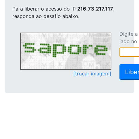
Para liberar o acesso
do IP
216.73.217.117
,
responda ao desafio abaixo.
Digite 
lado no
[trocar imagem]