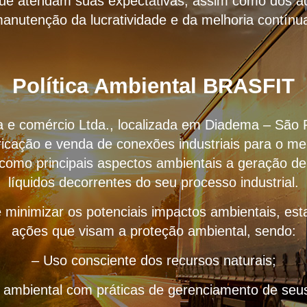
que atendam suas expectativas, assim como dos ac
anutenção da lucratividade e da melhoria contínu
Política Ambiental BRASFIT
ria e comércio Ltda., localizada em Diadema – São 
icação e venda de conexões industriais para o me
 como principais aspectos ambientais a geração de
líquidos decorrentes do seu processo industrial.
 minimizar os potenciais impactos ambientais, e
ações que visam a proteção ambiental, sendo:
– Uso consciente dos recursos naturais;
o ambiental com práticas de gerenciamento de seus 