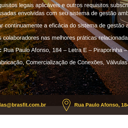
uisitos legais aplicáveis e outros requisitos subscr
ssadas envolvidas com seu sistema de gestão amb
r continuamente a eficácia do sistema de gestão 
s colaboradores nas melhores práticas relacionad
:
Rua Paulo Afonso, 184 – Letra E – Piraporinha 
abricação, Comercialização de Conexões, Válvulas
as@brasfit.com.br
Rua Paulo Afonso, 184