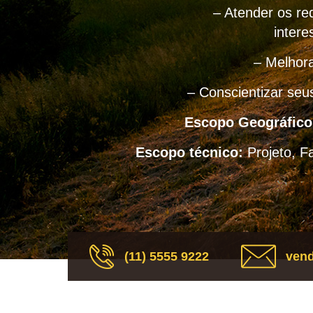
– Atender os req
intere
– Melhora
– Conscientizar seu
Escopo Geográfico
Escopo técnico:
Projeto, F
(11) 5555 9222
vend