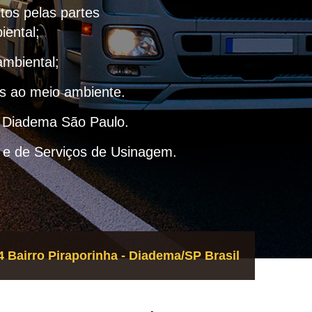
itos pelas partes
iental;
ambiental;
as ao meio ambiente.
– Diadema São Paulo.
 e de Serviços de Usinagem.
 Bairro Piraporinha - Diadema/SP Brasil