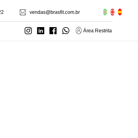
22
vendas@brasfit.com.br
Área Restrita