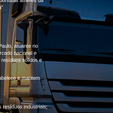
ionistas através da
a”
Paulo, atuante no
rcado nacional e
 resíduos sólidos e
stabelece e mantem
resíduos industriais;