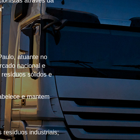
ionistas através da
a”
Paulo, atuante no
rcado nacional e
 resíduos sólidos e
stabelece e mantem
resíduos industriais;