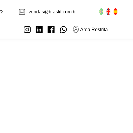
22
vendas@brasfit.com.br
Área Restrita