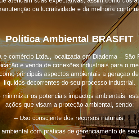
que atendam suas expectativas, assim como dos ac
anutenção da lucratividade e da melhoria contínu
Política Ambiental BRASFIT
ria e comércio Ltda., localizada em Diadema – São 
icação e venda de conexões industriais para o me
 como principais aspectos ambientais a geração de
líquidos decorrentes do seu processo industrial.
 minimizar os potenciais impactos ambientais, e
ações que visam a proteção ambiental, sendo:
– Uso consciente dos recursos naturais;
o ambiental com práticas de gerenciamento de seus 