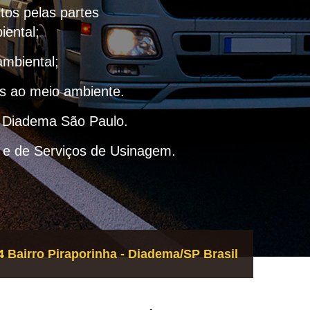
itos pelas partes
iental;
ambiental;
as ao meio ambiente.
– Diadema São Paulo.
 e de Serviços de Usinagem.
 Bairro Piraporinha - Diadema/SP Brasil