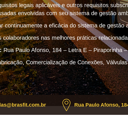
uisitos legais aplicáveis e outros requisitos subscr
ssadas envolvidas com seu sistema de gestão amb
r continuamente a eficácia do sistema de gestão 
s colaboradores nas melhores práticas relacionad
:
Rua Paulo Afonso, 184 – Letra E – Piraporinha 
abricação, Comercialização de Conexões, Válvulas
as@brasfit.com.br
Rua Paulo Afonso, 184