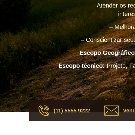
– Atender os req
intere
– Melhora
– Conscientizar seu
Escopo Geográfico
Escopo técnico:
Projeto, F
(11) 5555 9222
vend