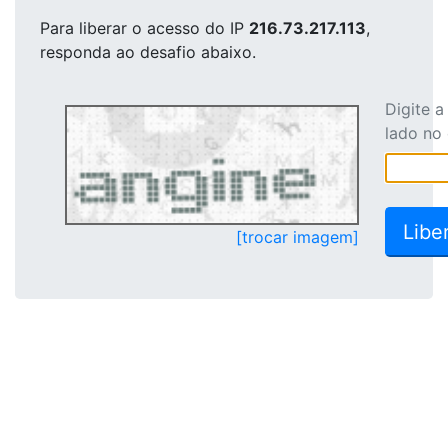
Para liberar o acesso
do IP
216.73.217.113
,
responda ao desafio abaixo.
Digite 
lado no
[trocar imagem]