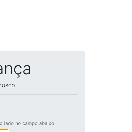
ança
nosco.
ao lado no campo abaixo