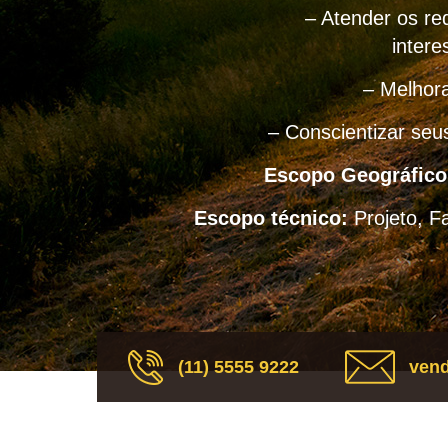
– Atender os req
intere
– Melhora
– Conscientizar seu
Escopo Geográfico
Escopo técnico:
Projeto, F
(11) 5555 9222
vend