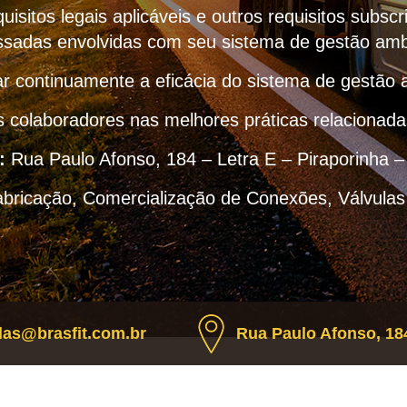
uisitos legais aplicáveis e outros requisitos subscr
ssadas envolvidas com seu sistema de gestão amb
r continuamente a eficácia do sistema de gestão 
s colaboradores nas melhores práticas relacionad
:
Rua Paulo Afonso, 184 – Letra E – Piraporinha 
abricação, Comercialização de Conexões, Válvulas
as@brasfit.com.br
Rua Paulo Afonso, 184