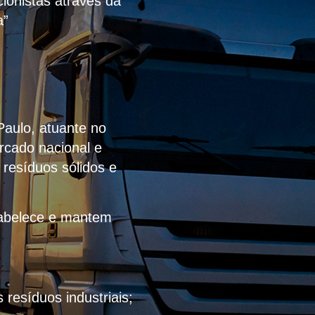
ionistas através da
a”
Paulo, atuante no
rcado nacional e
 resíduos sólidos e
stabelece e mantem
resíduos industriais;