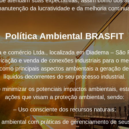
que atendam suas expectativas, assim como dos ac
anutenção da lucratividade e da melhoria contínu
Política Ambiental BRASFIT
ria e comércio Ltda., localizada em Diadema – São 
icação e venda de conexões industriais para o me
 como principais aspectos ambientais a geração de
líquidos decorrentes do seu processo industrial.
 minimizar os potenciais impactos ambientais, e
ações que visam a proteção ambiental, sendo:
– Uso consciente dos recursos naturais;
o ambiental com práticas de gerenciamento de seus 