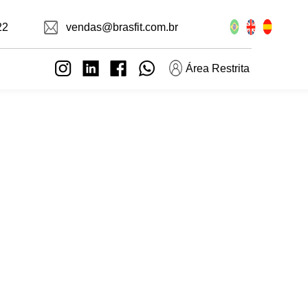
22
vendas@brasfit.com.br
Área Restrita