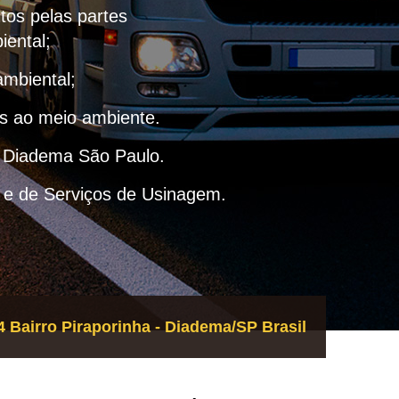
itos pelas partes
iental;
ambiental;
as ao meio ambiente.
– Diadema São Paulo.
 e de Serviços de Usinagem.
 Bairro Piraporinha - Diadema/SP Brasil