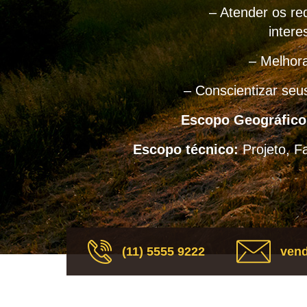
– Atender os req
intere
– Melhora
– Conscientizar seu
Escopo Geográfico
Escopo técnico:
Projeto, F
(11) 5555 9222
vend