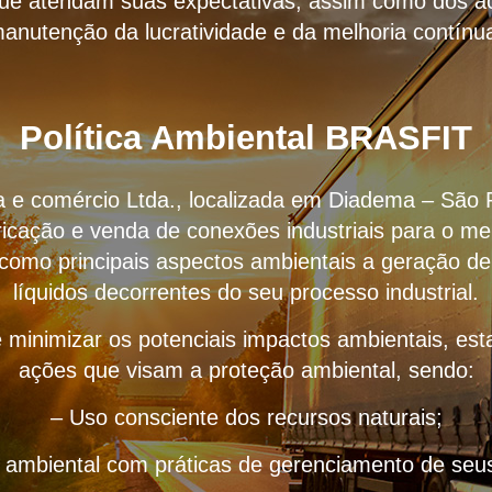
que atendam suas expectativas, assim como dos ac
anutenção da lucratividade e da melhoria contínu
Política Ambiental BRASFIT
ria e comércio Ltda., localizada em Diadema – São 
icação e venda de conexões industriais para o me
 como principais aspectos ambientais a geração de
líquidos decorrentes do seu processo industrial.
 minimizar os potenciais impactos ambientais, e
ações que visam a proteção ambiental, sendo:
– Uso consciente dos recursos naturais;
o ambiental com práticas de gerenciamento de seus 