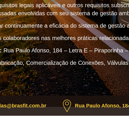
uisitos legais aplicáveis e outros requisitos subscr
ssadas envolvidas com seu sistema de gestão amb
r continuamente a eficácia do sistema de gestão 
s colaboradores nas melhores práticas relacionad
:
Rua Paulo Afonso, 184 – Letra E – Piraporinha 
abricação, Comercialização de Conexões, Válvulas
as@brasfit.com.br
Rua Paulo Afonso, 184