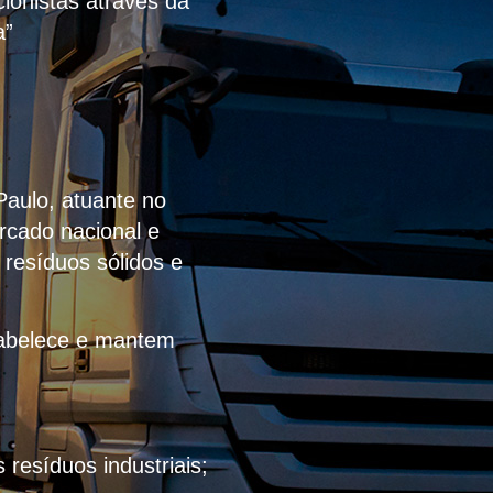
ionistas através da
a”
Paulo, atuante no
rcado nacional e
 resíduos sólidos e
stabelece e mantem
resíduos industriais;