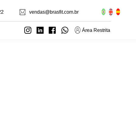
22
vendas@brasfit.com.br
Área Restrita