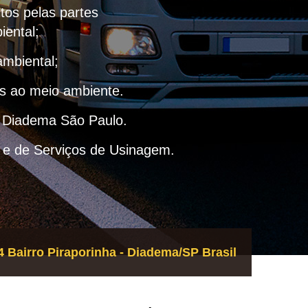
itos pelas partes
iental;
ambiental;
as ao meio ambiente.
– Diadema São Paulo.
 e de Serviços de Usinagem.
 Bairro Piraporinha - Diadema/SP Brasil