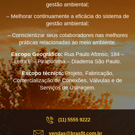
gestão ambiental;
– Melhorar continuamente a eficácia do sistema de
gestão ambiental;
– Conscientizar seus colaboradores nas melhores
práticas relacionadas ao meio ambiente.
Escopo Geográfico:
Rua Paulo Afonso, 184 –
Letra E – Piraporinha – Diadema São Paulo.
Escopo técnico:
Projeto, Fabricação,
Comercialização de Conexões, Válvulas e de
Serviços de Usinagem.
(11) 5555 9222
vendas@brasfit.com.br