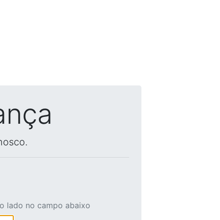
ança
nosco.
ao lado no campo abaixo