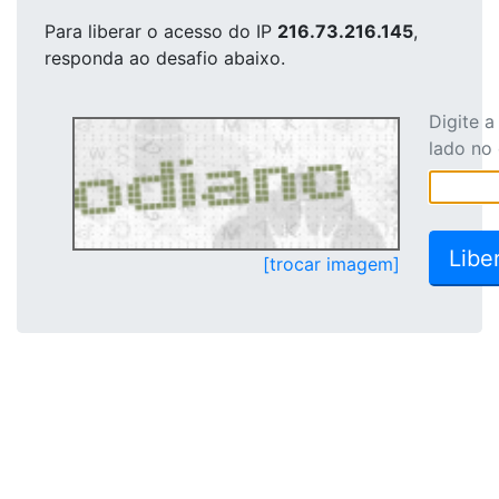
Para liberar o acesso
do IP
216.73.216.145
,
responda ao desafio abaixo.
Digite 
lado no
[trocar imagem]