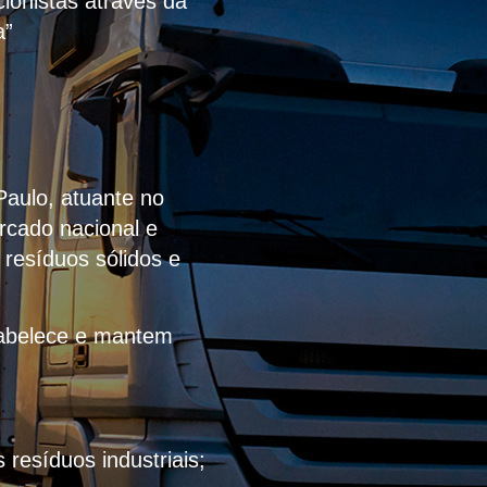
ionistas através da
a”
Paulo, atuante no
rcado nacional e
 resíduos sólidos e
stabelece e mantem
resíduos industriais;