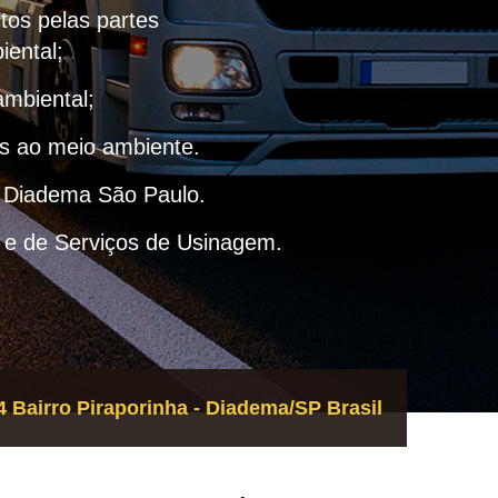
itos pelas partes
iental;
ambiental;
as ao meio ambiente.
– Diadema São Paulo.
 e de Serviços de Usinagem.
 Bairro Piraporinha - Diadema/SP Brasil