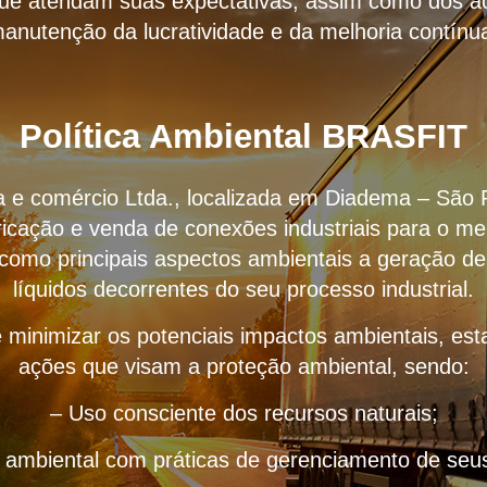
que atendam suas expectativas, assim como dos ac
anutenção da lucratividade e da melhoria contínu
Política Ambiental BRASFIT
ria e comércio Ltda., localizada em Diadema – São 
icação e venda de conexões industriais para o me
 como principais aspectos ambientais a geração de
líquidos decorrentes do seu processo industrial.
 minimizar os potenciais impactos ambientais, e
ações que visam a proteção ambiental, sendo:
– Uso consciente dos recursos naturais;
o ambiental com práticas de gerenciamento de seus 