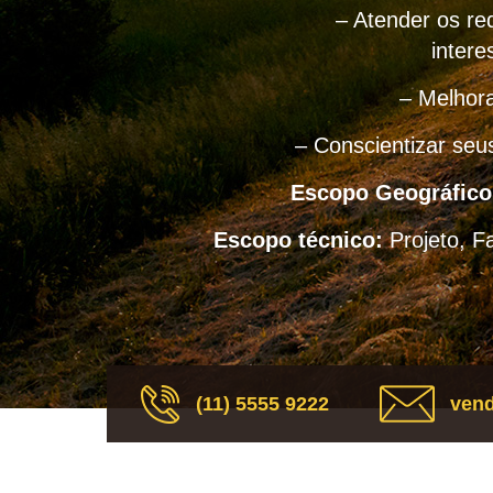
– Atender os req
intere
– Melhora
– Conscientizar seu
Escopo Geográfico
Escopo técnico:
Projeto, F
(11) 5555 9222
vend