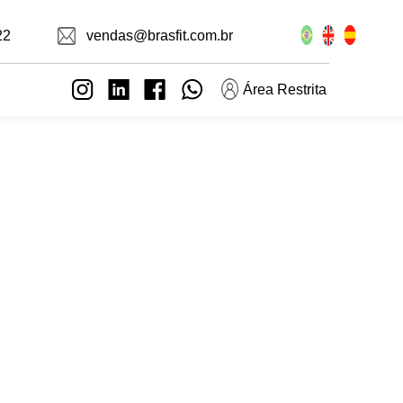
22
vendas@brasfit.com.br
Área Restrita