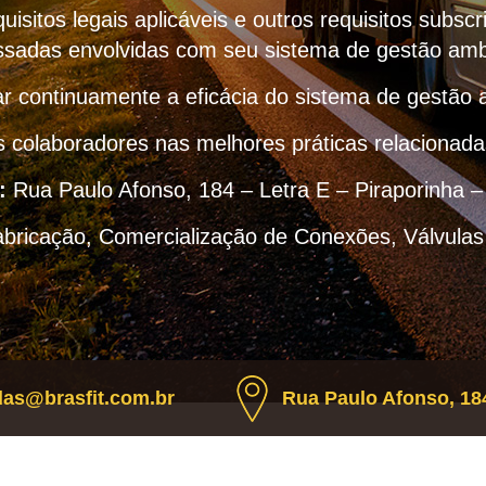
uisitos legais aplicáveis e outros requisitos subscr
ssadas envolvidas com seu sistema de gestão amb
r continuamente a eficácia do sistema de gestão 
s colaboradores nas melhores práticas relacionad
:
Rua Paulo Afonso, 184 – Letra E – Piraporinha 
abricação, Comercialização de Conexões, Válvulas
as@brasfit.com.br
Rua Paulo Afonso, 184