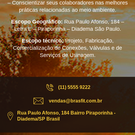
– Conscientizar seus colaboradores nas melhores
práticas relacionadas ao meio ambiente.
Escopo Geográfico:
Rua Paulo Afonso, 184 –
Letra E – Piraporinha – Diadema São Paulo.
Escopo técnico:
Projeto, Fabricação,
Comercialização de Conexões, Válvulas e de
Serviços de Usinagem.
(11) 5555 9222
vendas@brasfit.com.br
Rua Paulo Afonso, 184 Bairro Piraporinha -
Diadema/SP Brasil