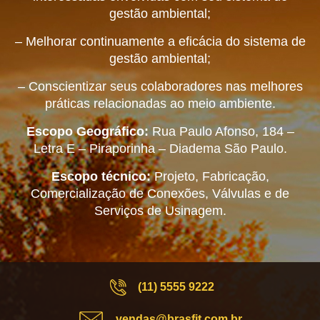
gestão ambiental;
– Melhorar continuamente a eficácia do sistema de
gestão ambiental;
– Conscientizar seus colaboradores nas melhores
práticas relacionadas ao meio ambiente.
Escopo Geográfico:
Rua Paulo Afonso, 184 –
Letra E – Piraporinha – Diadema São Paulo.
Escopo técnico:
Projeto, Fabricação,
Comercialização de Conexões, Válvulas e de
Serviços de Usinagem.
(11) 5555 9222
vendas@brasfit.com.br